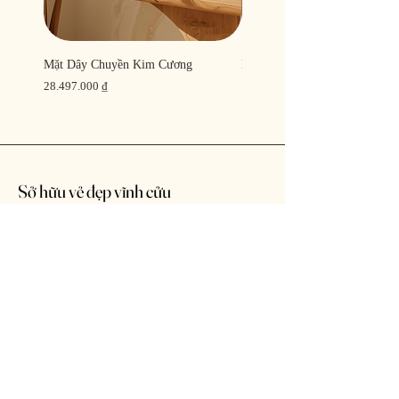
Mặt Dây Chuyền Kim Cương
Mặt Dây Chuyền Kim Cương
Giá
Giá
28.497.000 ₫
17.080.000 ₫
Sở hữu vẻ đẹp vĩnh cửu
Nhận thông báo sớm về các sản phẩm
mới và chương trình khuyến mãi hấp
dẫn.
Email